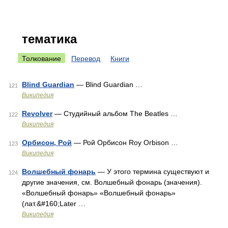
тематика
Толкование
Перевод
Книги
Blind Guardian
— Blind Guardian …
121
Википедия
Revolver
— Студийный альбом The Beatles …
122
Википедия
Орбисон, Рой
— Рой Орбисон Roy Orbison …
123
Википедия
Волшебный фонарь
— У этого термина существуют и
124
другие значения, см. Волшебный фонарь (значения).
«Волшебный фонарь» «Волшебный фонарь»
(лат.&#160;Later …
Википедия