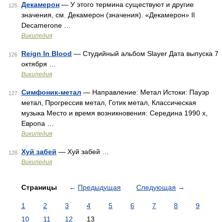
Декамерон
— У этого термина существуют и другие
125
значения, см. Декамерон (значения). «Декамерон» Il
Decamerone …
Википедия
Reign In Blood
— Студийный альбом Slayer Дата выпуска 7
126
октября …
Википедия
Симфоник-метал
— Направление: Метал Истоки: Пауэр
127
метал, Прогрессив метал, Готик метал, Классическая
музыка Место и время возникновения: Середина 1990 х,
Европа …
Википедия
Хуй забей
— Хуй забей …
128
Википедия
Страницы
←
Предыдущая
Следующая
→
1
2
3
4
5
6
7
8
9
10
11
12
13